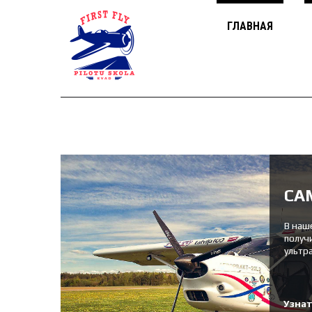
ГЛАВНАЯ
СА
В наш
получ
ультр
Узна