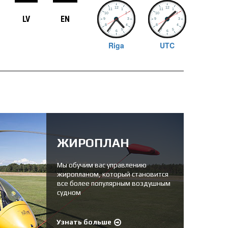
LV
EN
Riga
UTC
ЖИРОПЛАН
Мы обучим вас управлению
жиропланом, который становится
все более популярным воздушным
судном
Узнать больше