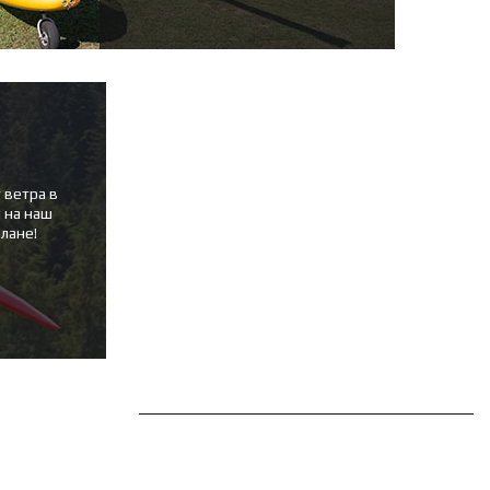
 ветра в
 на наш
плане!